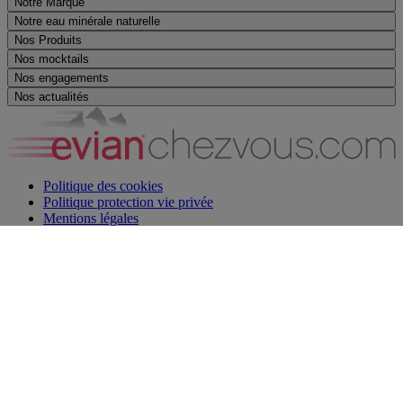
Notre Marque
Notre eau minérale naturelle
Nos Produits
Nos mocktails
Nos engagements
Nos actualités
Politique des cookies
Politique protection vie privée
Mentions légales
Nous contacter
Service sourds et malentendants
Personnaliser mes préférences de cookie
Les cookies sont désactivés
Autorisez le dépôt de cookies pour accéder à cette fonctionnalité.
Autoriser