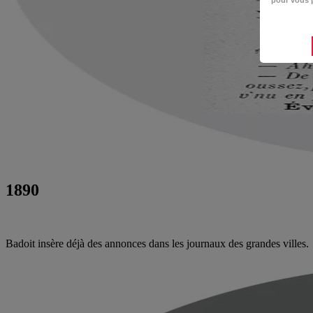
pour vous p
1890
Badoit insère déjà des annonces dans les journaux des grandes villes.