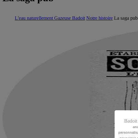
L'eau naturellement Gazeuse Badoit
Notre histoire
La saga pub
Badoi
ana
personnalisa