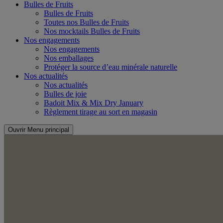
Bulles de Fruits
Bulles de Fruits
Toutes nos Bulles de Fruits
Nos mocktails Bulles de Fruits
Nos engagements
Nos engagements
Nos emballages
Protéger la source d’eau minérale naturelle
Nos actualités
Nos actualités
Bulles de joie
Badoit Mix & Mix Dry January
Règlement tirage au sort en magasin
Ouvrir Menu principal