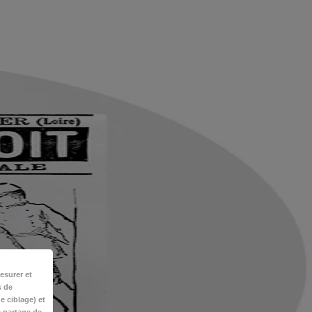
esurer et
s de
e ciblage) et