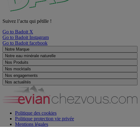
Suivez l’actu qui pétille !
Go to Badoit X
Go to Badoit Instagram
Go to Badoit facebook
Notre Marque
Notre eau minérale naturelle
Nos Produits
Nos mocktails
Nos engagements
Nos actualités
Politique des cookies
Politique protection vie privée
Mentions légales
Nous contacter
Service sourds et malentendants