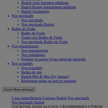
Badoit verte finement pétillante
Badoit Rouge Intensément pétillante
Badoit Aromatisée
Nos mocktails
Nos mocktails
Nos mocktails Badoit
Bulles de Fruits
Bulles de Fruits
Toutes nos Bulles de Fruits
Nos mocktails Bulles de Fruits
Nos engagements
Nos engagements
Nos emballages
Protéger la source d’eau minérale naturelle
Nos actualités
Nos actualités
Bulles de joie
Badoit Mix & Mix Dry January
Règlement tirage au sort en magasin
Ouvrir Menu principal
L'eau naturellement Gazeuse Badoit
Nos mocktails
Nos mocktails Badoit
COCKTAIL SANS ALCOOL CRANBERRIES CITRON