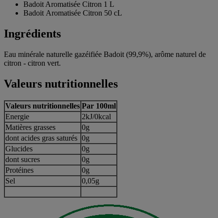
Badoit Aromatisée Citron 1 L
Badoit Aromatisée Citron 50 cL
Ingrédients
Eau minérale naturelle gazéifiée Badoit (99,9%), arôme naturel de
citron - citron vert.
Valeurs nutritionnelles
Valeurs nutritionnelles
Par 100ml
Energie
2kJ/0kcal
Matières grasses
0g
dont acides gras saturés
0g
Glucides
0g
dont sucres
0g
Protéines
0g
Sel
0,05g